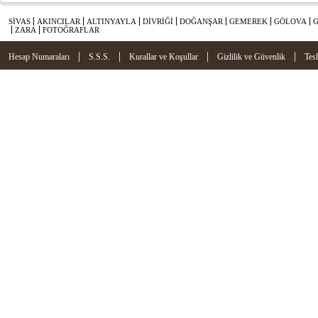
SİVAS
AKINCILAR
ALTINYAYLA
DİVRİĞİ
DOĞANŞAR
GEMEREK
GÖLOVA
ZARA
FOTOĞRAFLAR
|
|
|
|
Hesap Numaraları
S.S.S.
Kurallar ve Koşullar
Gizlilik ve Güvenlik
Tes