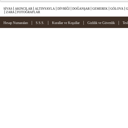
SİVAS
AKINCILAR
ALTINYAYLA
DİVRİĞİ
DOĞANŞAR
GEMEREK
GÖLOVA
ZARA
FOTOĞRAFLAR
|
|
|
|
Hesap Numaraları
S.S.S.
Kurallar ve Koşullar
Gizlilik ve Güvenlik
Tes