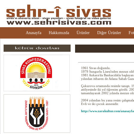
Anasayfa
Hakkımızda
Ürünler
Diğer Ürünler
Fot
1961 Sivas doğumlu.
1979 Sungurlu Lisesi'nden mezun ol
1981 Ankara'da Bankacılıkla başlayan
yılından itibaren de Adana Sabah Gaze
Çukurova ortamında resimle tanıştı. 1
atölyesinde iki yıl öğrenim gördü. 200
tamamlayarak 2002 yılında mezun ol
2004 yılından bu yana resim çalışmala
Evli ve iki çocuk annesidir.
http://www.zarakultur.com/anasayf