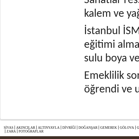
Sanatlar re
kalem ve yağ
İstanbul İS
eğitimi alm
sulu boya ve
Emeklilik so
öğrendi ve 
SİVAS
AKINCILAR
ALTINYAYLA
DİVRİĞİ
DOĞANŞAR
GEMEREK
GÖLOVA
ZARA
FOTOĞRAFLAR