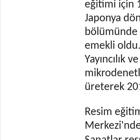
eğitimi için
Japonya dön
bölümünde 16
emekli oldu
Yayıncılık ve
mikrodenetle
üreterek 201
Resim eğiti
Merkezi'nde