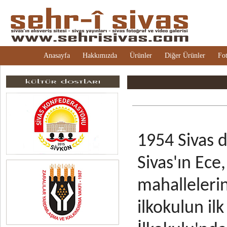
Anasayfa
Hakkımızda
Ürünler
Diğer Ürünler
Fot
1954 Sivas 
Sivas'ın Ece,
mahallelerin
ilkokulun ilk