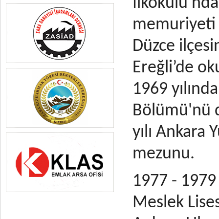
İlkokulu'nda,
memuriyeti n
Düzce ilçesin
Ereğli’de ok
1969 yılında
Bölümü'nü d
yılı Ankara
mezunu
.
1977 - 1979 
Meslek Lises