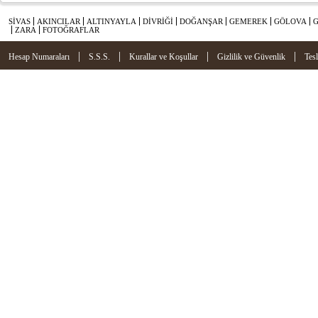
SİVAS
AKINCILAR
ALTINYAYLA
DİVRİĞİ
DOĞANŞAR
GEMEREK
GÖLOVA
ZARA
FOTOĞRAFLAR
|
|
|
|
Hesap Numaraları
S.S.S.
Kurallar ve Koşullar
Gizlilik ve Güvenlik
Tes