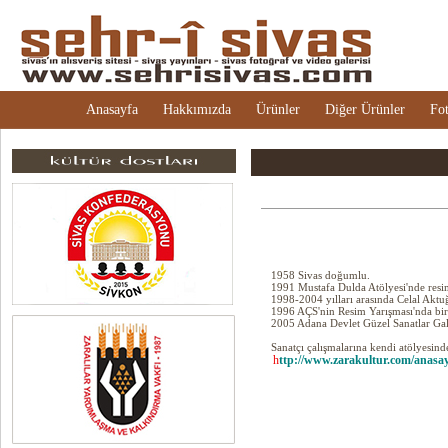
Anasayfa
Hakkımızda
Ürünler
Diğer Ürünler
Fot
1958 Sivas doğumlu.
1991 Mustafa Dulda Atölyesi'nde resim
1998-2004 yılları arasında Celal Aktuğ
1996 AÇS'nin Resim Yarışması'nda bir
2005 Adana Devlet Güzel Sanatlar Gale
Sanatçı çalışmalarına kendi atölyesin
h
ttp://www.zarakultur.com/anasa