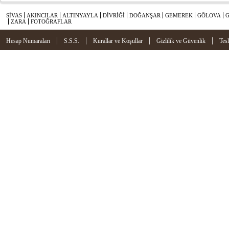
SİVAS
AKINCILAR
ALTINYAYLA
DİVRİĞİ
DOĞANŞAR
GEMEREK
GÖLOVA
ZARA
FOTOĞRAFLAR
|
|
|
|
Hesap Numaraları
S.S.S.
Kurallar ve Koşullar
Gizlilik ve Güvenlik
Tes