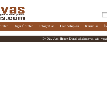
rünler
Diğer Ürünler
Fotoğraflar
Eser Sahipleri
Kurumlar
İl
Dr. Öğr. Üyesi Hikmet Erbıyık :akademisyen, şair - yazar: :