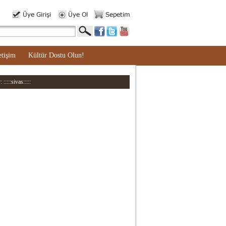
etişim
Kültür Dostu Olun!
::::sivas:::::