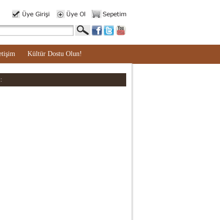
etişim
Kültür Dostu Olun!
: