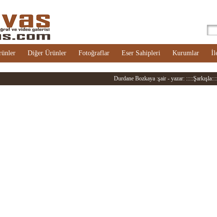
rünler
Diğer Ürünler
Fotoğraflar
Eser Sahipleri
Kurumlar
İl
Durdane Bozkaya :şair - yazar: :::::Şarkışla::::