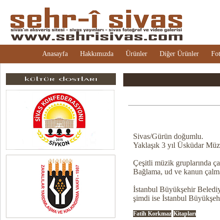
Anasayfa
Hakkımızda
Ürünler
Diğer Ürünler
Fot
Sivas/Gürün doğumlu.
Yaklaşık 3 yıl Üsküdar Müzi
Çeşitli müzik gruplarında ç
Bağlama, ud ve kanun çalma
İstanbul Büyükşehir Beledi
şimdi ise İstanbul Büyükşeh
Fatih Korkmaz
Kitapları