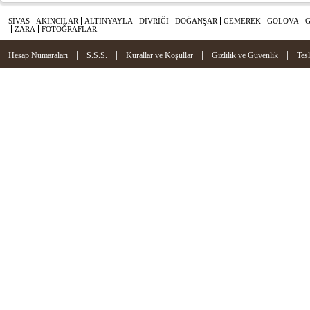
SİVAS
AKINCILAR
ALTINYAYLA
DİVRİĞİ
DOĞANŞAR
GEMEREK
GÖLOVA
ZARA
FOTOĞRAFLAR
|
|
|
|
Hesap Numaraları
S.S.S.
Kurallar ve Koşullar
Gizlilik ve Güvenlik
Tes