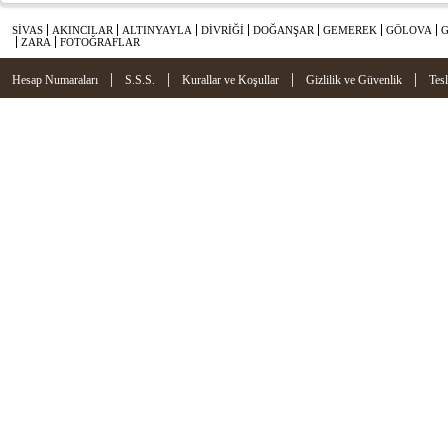
SİVAS
AKINCILAR
ALTINYAYLA
DİVRİĞİ
DOĞANŞAR
GEMEREK
GÖLOVA
ZARA
FOTOĞRAFLAR
|
|
|
|
Hesap Numaraları
S.S.S.
Kurallar ve Koşullar
Gizlilik ve Güvenlik
Tes