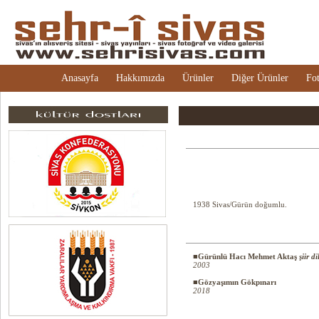
Anasayfa
Hakkımızda
Ürünler
Diğer Ürünler
Fot
1938 Sivas/Gürün doğumlu.
■Gürünlü Hacı Mehmet Aktaş
şiir d
2003
■Gözyaşımın Gökpınarı
2018