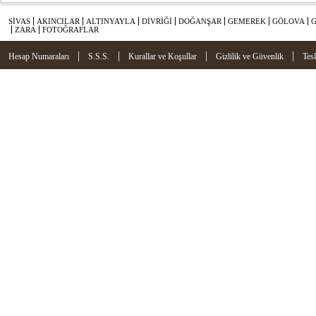
SİVAS
AKINCILAR
ALTINYAYLA
DİVRİĞİ
DOĞANŞAR
GEMEREK
GÖLOVA
ZARA
FOTOĞRAFLAR
|
|
|
|
Hesap Numaraları
S.S.S.
Kurallar ve Koşullar
Gizlilik ve Güvenlik
Tes