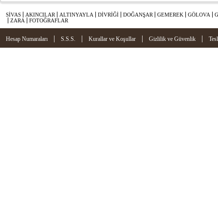
SİVAS
AKINCILAR
ALTINYAYLA
DİVRİĞİ
DOĞANŞAR
GEMEREK
GÖLOVA
ZARA
FOTOĞRAFLAR
|
|
|
|
Hesap Numaraları
S.S.S.
Kurallar ve Koşullar
Gizlilik ve Güvenlik
Tes