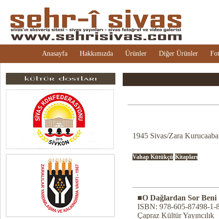
Anasayfa
Hakkımızda
Ürünler
Diğer Ürünler
Fot
1945 Sivas/Zara Kurucaaba
Vahap Kütükçü
Kitapları
■O Dağlardan Sor Beni
ISBN: 978-605-87498-1-
Çapraz Kültür Yayıncılık