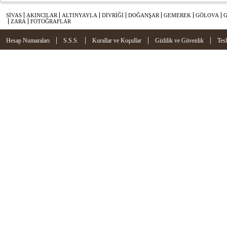
SİVAS
AKINCILAR
ALTINYAYLA
DİVRİĞİ
DOĞANŞAR
GEMEREK
GÖLOVA
ZARA
FOTOĞRAFLAR
|
|
|
|
Hesap Numaraları
S.S.S.
Kurallar ve Koşullar
Gizlilik ve Güvenlik
Tes