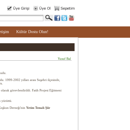
etişim
Kültür Dostu Olun!
Yusuf Bal
kudu.
. 1999-2002 yılları arası Suşehri ilçesinde,
tı.
olarak görevlendirildi. Fatih Projesi Eğitmeni
 yürüttü.
 Coşkun Derneği'nin
Yetim Temalı Şiir