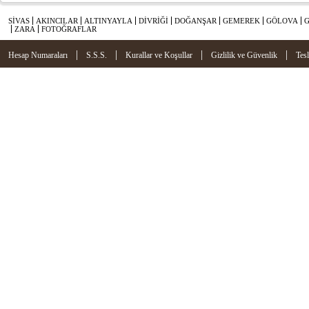
SİVAS
AKINCILAR
ALTINYAYLA
DİVRİĞİ
DOĞANŞAR
GEMEREK
GÖLOVA
ZARA
FOTOĞRAFLAR
|
|
|
|
Hesap Numaraları
S.S.S.
Kurallar ve Koşullar
Gizlilik ve Güvenlik
Tes