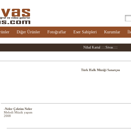
rünler
Diğer Ürünler
Fotoğraflar
Eser Sahipleri
Kurumlar
İl
Nihal Kartal :::::Sivas:::::
Türk Halk Müziği Sanatçısı
-Neler Çektim Neler
Melodi Müzik yapım
2008