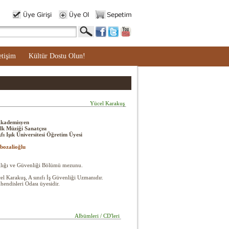
etişim
Kültür Dostu Olun!
Yücel Karakuş
kademisyen
k Müziği Sanatçısı
fı Işık Üniversitesi Öğretim Üyesi
bozalioğlu
ağlığı ve Güvenliği Bölümü mezunu.
 Karakuş, A sınıfı İş Güvenliği Uzmanıdır.
endisleri Odası üyesidir.
Albümleri / CD'leri