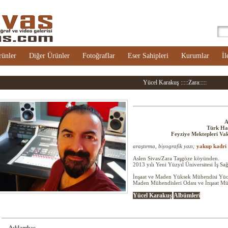
rünler
Diğer Ürünler
Fotoğraflar
Eser Sahipleri
Kurumlar
İl
Yücel Karakuş :::::Zara:::::
A
Türk Hal
Feyziye Mektepleri Vak
araştırma, biyografik yazı;
yakup kadri 
Aslen Sivas/Zara Taşgöze köyünden.
2013 yılı Yeni Yüzyıl Üniversitesi İş S
İnşaat ve Maden Yüksek Mühendisi Yücel
Maden Mühendisleri Odası ve İnşaat Müh
Yücel Karakuş
Albümleri
-Aşklambaç