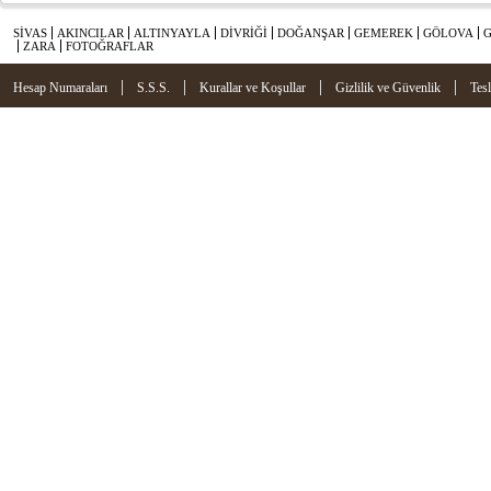
SİVAS
AKINCILAR
ALTINYAYLA
DİVRİĞİ
DOĞANŞAR
GEMEREK
GÖLOVA
ZARA
FOTOĞRAFLAR
|
|
|
|
Hesap Numaraları
S.S.S.
Kurallar ve Koşullar
Gizlilik ve Güvenlik
Tes