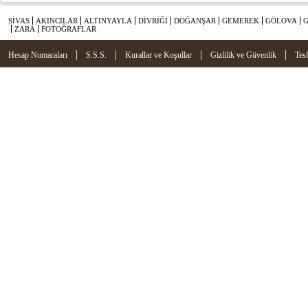
SİVAS
AKINCILAR
ALTINYAYLA
DİVRİĞİ
DOĞANŞAR
GEMEREK
GÖLOVA
ZARA
FOTOĞRAFLAR
|
|
|
|
Hesap Numaraları
S.S.S.
Kurallar ve Koşullar
Gizlilik ve Güvenlik
Tes