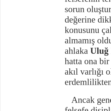
sorun oluştu
değerine dik
konusunu çal
almamış old
ahlaka
Uluğ
hatta ona bir
akıl varlığı 
erdemlilikten
Ancak gen
felsefe disip