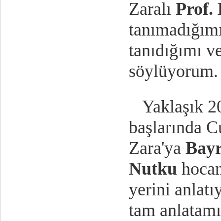
Zaralı
Prof.
tanımadığımı
tanıdığımı v
söylüyorum.
Yaklaşık 20 
başlarında C
Zara'ya
Bay
Nutku
hocan
yerini anlat
tam anlat
amı