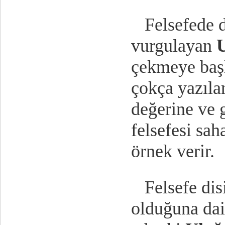
Felsefede da
vurgulayan
çekmeye baş
çokça yazılan
değerine ve 
felsefesi sa
örnek verir.
Felsefe disip
olduğuna dair