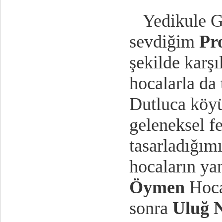
Yedikule Ga
sevdiğim
Pr
şekilde karşı
hocalarla da 
Dutluca köy
geleneksel fe
tasarladığımı
hocaların ya
Öymen
Hoca
sonra
Uluğ 