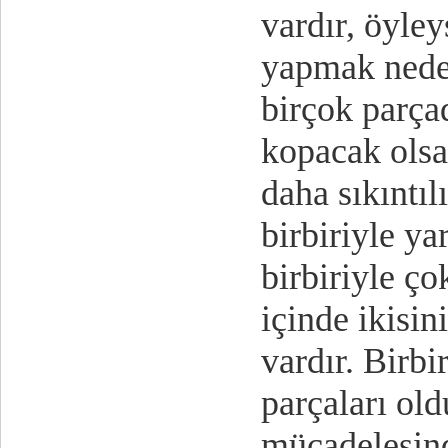
vardır, öyley
yapmak neden
birçok parça
kopacak olsa
daha sıkıntıl
birbiriyle ya
birbiriyle ço
içinde ikisin
vardır. Birb
parçaları old
mücadelesind