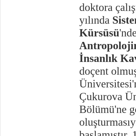
doktora çalı
yılında
Sist
Kürsüsü
'nd
Antropoloji
İnsanlık K
doçent olmuş
Üniversitesi
Çukurova Üni
Bölümü'ne g
oluşturmasıyl
başlamıştır. 