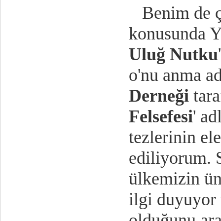
Benim de ço
konusunda Y
Uluğ Nutku
o'nu anma a
Derneği
tara
Felsefesi
' ad
tezlerinin e
ediliyorum.
ülkemizin ün
ilgi duyuyor
olduğunu ara