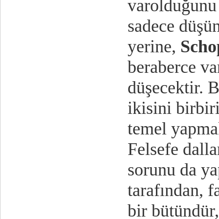
varolduğunu 
sadece düşü
yerine,
Scho
beraberce va
düşecektir. B
ikisini birbi
temel yapmak
Felsefe dalla
sorunu da yap
tarafından, f
bir bütündür,