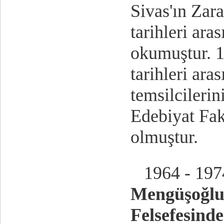
Sivas'ın Zar
tarihleri ara
okumuştur. 1
tarihleri ara
temsilcilerin
Edebiyat Fak
olmuştur.
1964 - 1974 
Mengüşoğl
Felsefesind