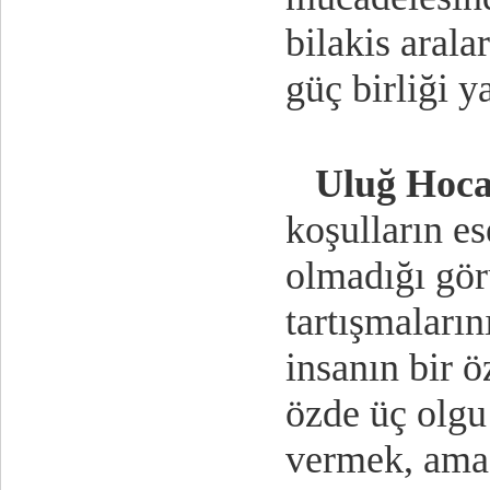
bilakis aral
güç birliği y
Uluğ Hoc
koşulların es
olmadığı görü
tartışmaların
insanın bir 
özde üç olgu
vermek, amaç