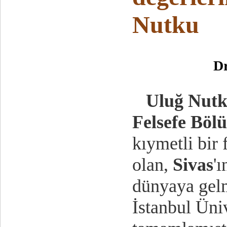
Nutku
D
Uluğ Nut
Felsefe Böl
kıymetli bir
olan,
Sivas
'
dünyaya gelmi
İstanbul Üniv