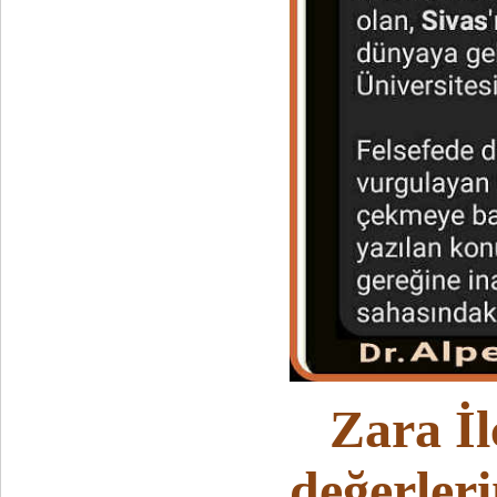
Zara İlç
değerleri