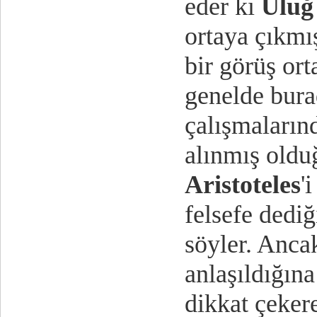
eder ki
Uluğ
ortaya çıkmış
bir görüş or
genelde bura
çalışmaların
alınmış oldu
Aristoteles
'
felsefe dediğ
söyler. Anca
anlaşıldığın
dikkat çekere