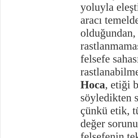
yoluyla eleşt
aracı temelde
olduğundan, 
rastlanmamas
felsefe saha
rastlanabilm
Hoca
, etiği
söyledikten s
çünkü etik, t
değer sorunu
felsefenin te