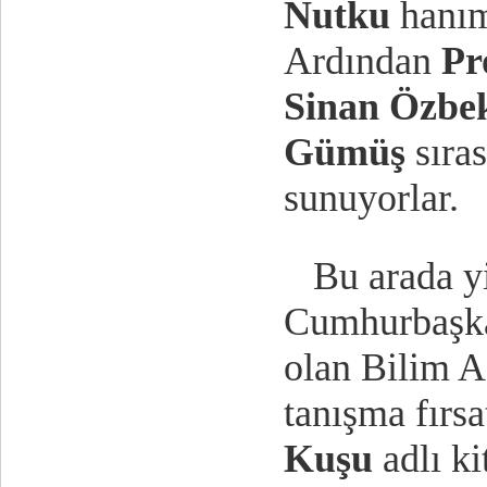
Nutku
hanım
Ardından
Pr
Sinan Özb
Gümüş
sıra
sunuyorlar.
Bu arada yi
Cumhurbaşka
olan Bilim 
tanışma fırs
Kuşu
adlı k