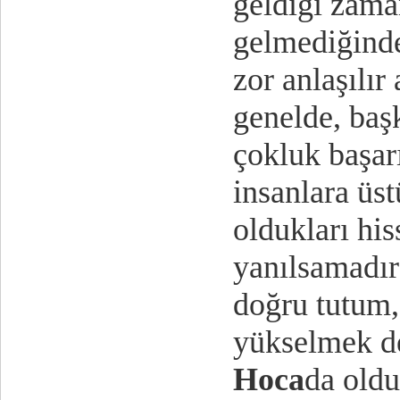
geldiği zaman
gelmediğinde
zor anlaşılır
genelde, baş
çokluk başarı
insanlara üst
oldukları his
yanılsamadır
doğru tutum,
yükselmek de
Hoca
da oldu