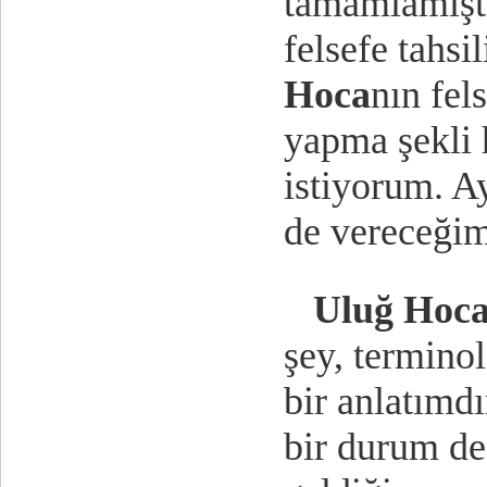
tamamlamıştı
felsefe tahsi
Hoca
nın fel
yapma şekli 
istiyorum. A
de vereceğim
Uluğ Hoc
şey, terminol
bir anlatımdı
bir durum değ