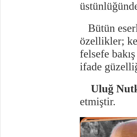
üstünlüğünde
Bütün eserle
özellikler; 
felsefe bakış 
ifade güzelli
Uluğ Nut
etmiştir.