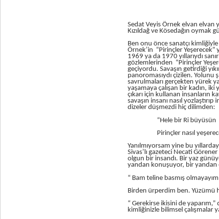
Sedat Veyis Örnek elvan elvan y
Kızıldağ ve Kösedağın oymak gün
Ben onu önce sanatçı kimliğiyle 
Örnek’in “Pirinçler Yeşerecek” y
1969 ya da 1970 yıllarıydı sanı
gözlemlerinden “Pirinçler Yeşer
geçiyordu. Savaşın getirdiği yık
panoromasıydı çizilen. Yolunu ş
savrulmaları gerçekten yürek ya
yaşamaya çalışan bir kadın, iki 
çıkarı için kullanan insanların k
savaşın insanı nasıl yozlaştırıp 
dizeler düşmezdi hiç dilimden:
“Hele bir Ri büyüsün
Pirinçler nasıl yeşerece
Yanılmıyorsam yine bu yıllardayd
Sivas’lı gazeteci Necati Görener
olgun bir insandı. Bir yaz günüy
yandan konuşuyor, bir yandan ç
“ Bam teline basmış olmayayım am
Birden ürperdim ben. Yüzümü haf
“ Gerekirse ikisini de yaparım,”
kimliğinizle bilimsel çalışmalar