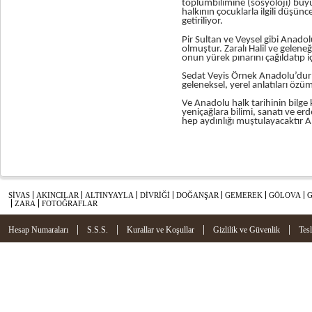
toplumbilimine (sosyoloji) büy
halkının çocuklarla ilgili düşünc
getiriliyor.
Pir Sultan ve Veysel gibi Anado
olmuştur. Zaralı Halil ve geleneğ
onun yürek pınarını çağıldatıp i
Sedat Veyis Örnek Anadolu’dur
geleneksel, yerel anlatıları öz
Ve Anadolu halk tarihinin bilge k
yeniçağlara bilimi, sanatı ve er
hep aydınlığı muştulayacaktır 
SİVAS
AKINCILAR
ALTINYAYLA
DİVRİĞİ
DOĞANŞAR
GEMEREK
GÖLOVA
ZARA
FOTOĞRAFLAR
|
|
|
|
Hesap Numaraları
S.S.S.
Kurallar ve Koşullar
Gizlilik ve Güvenlik
Tes