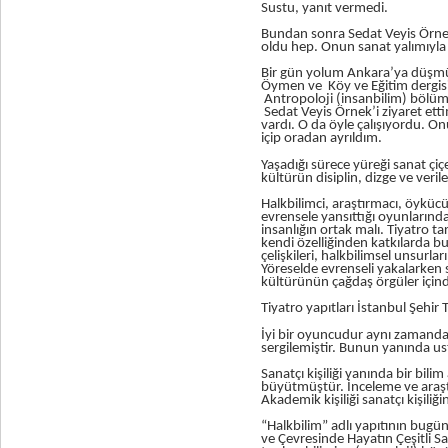
Sustu, yanıt vermedi.
Bundan sonra Sedat Veyis Örnek 
oldu hep. Onun sanat yalımıyla 
Bir gün yolum Ankara’ya düşmüş
Öymen ve Köy ve Eğitim dergisi 
Antropoloji (insanbilim) bölüm
Sedat Veyis Örnek’i ziyaret etti
vardı. O da öyle çalışıyordu. O
içip oradan ayrıldım.
Yaşadığı sürece yüreği sanat çi
kültürün disiplin, dizge ve veril
Halkbilimci, araştırmacı, öykücü
evrensele yansıttığı oyunlarınd
insanlığın ortak malı. Tiyatro t
kendi özelliğinden katkılarda bu
çelişkileri, halkbilimsel unsur
Yöreselde evrenseli yakalarken s
kültürünün çağdaş örgüler için
Tiyatro yapıtları İstanbul Şehir 
İyi bir oyuncudur aynı zamanda
sergilemiştir. Bunun yanında ust
Sanatçı kişiliği yanında bir bil
büyütmüştür. İnceleme ve araştı
Akademik kişiliği sanatçı kişiliği
“Halkbilim” adlı yapıtının bugü
ve Çevresinde Hayatın Çeşitli Safh