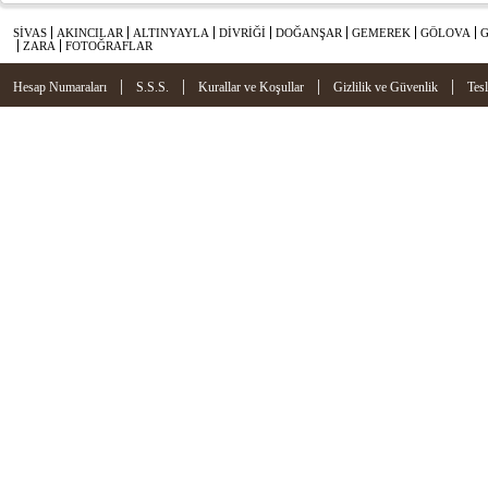
SİVAS
AKINCILAR
ALTINYAYLA
DİVRİĞİ
DOĞANŞAR
GEMEREK
GÖLOVA
ZARA
FOTOĞRAFLAR
|
|
|
|
Hesap Numaraları
S.S.S.
Kurallar ve Koşullar
Gizlilik ve Güvenlik
Tes