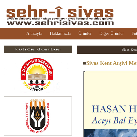
Anasayfa
Hakkımızda
Ürünler
Diğer Ürünler
Fot
Sivas Kent
■
Sivas Kent Arşivi Me