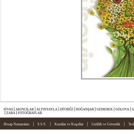
SİVAS
AKINCILAR
ALTINYAYLA
DİVRİĞİ
DOĞANŞAR
GEMEREK
GÖLOVA
ZARA
FOTOĞRAFLAR
|
|
|
|
Hesap Numaraları
S.S.S.
Kurallar ve Koşullar
Gizlilik ve Güvenlik
Tes