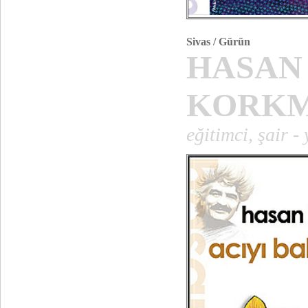
Sivas / Gürün
HASAN
KORKM
eğitimci, şair -