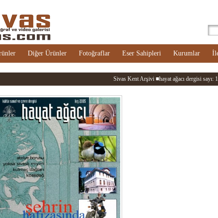
rünler
Diğer Ürünler
Fotoğraflar
Eser Sahipleri
Kurumlar
İl
Sivas Kent Arşivi ■hayat ağacı dergisi sayı: 