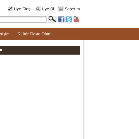
etişim
Kültür Dostu Olun!
1■