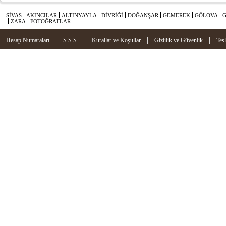
SİVAS
AKINCILAR
ALTINYAYLA
DİVRİĞİ
DOĞANŞAR
GEMEREK
GÖLOVA
ZARA
FOTOĞRAFLAR
|
|
|
|
Hesap Numaraları
S.S.S.
Kurallar ve Koşullar
Gizlilik ve Güvenlik
Tes