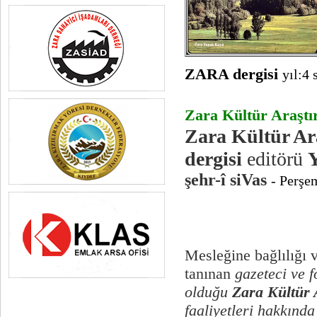
ZARA dergisi
yıl:4 
Zara Kültür Araşt
Zara Kültür A
dergisi
editörü
şehr-î siVas
- Perşe
Mesleğine bağlılığı v
tanınan
gazeteci
ve
f
olduğu
Zara Kültür
faaliyetleri hakkında