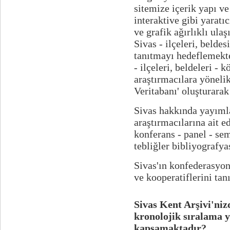
sitemize içerik yapı ve
interaktive gibi yaratı
ve grafik ağırlıklı ul
Sivas - ilçeleri, belde
tanıtmayı hedeflemekte
- ilçeleri, beldeleri - 
araştırmacılara yöneli
Veritabanı' oluşturara
Sivas hakkında yayımlan
araştırmacılarına ait ed
konferans - panel - se
tebliğler bibliyograf
Sivas'ın konfederasyonl
ve kooperatiflerini ta
Sivas Kent Arşivi'niz
kronolojik sıralama y
kapsamaktadır
?