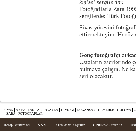
kişisel sergilerim:
Fotoğraflarla Zara 199
sergilerde: Türk Fotoğr
Sivas yöresini fotoğra
ettirmekteyim. Henüz d
Genç fotoğrafçı arkad
Ustaların eserlerinde 
bulmaya çalışın. Ne kad
seri olacaktır.
SİVAS
AKINCILAR
ALTINYAYLA
DİVRİĞİ
DOĞANŞAR
GEMEREK
GÖLOVA
ZARA
FOTOĞRAFLAR
|
|
|
|
Hesap Numaraları
S.S.S.
Kurallar ve Koşullar
Gizlilik ve Güvenlik
Tes