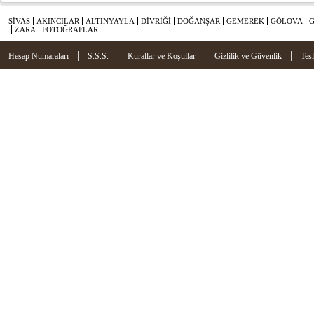
SİVAS
AKINCILAR
ALTINYAYLA
DİVRİĞİ
DOĞANŞAR
GEMEREK
GÖLOVA
ZARA
FOTOĞRAFLAR
|
|
|
|
Hesap Numaraları
S.S.S.
Kurallar ve Koşullar
Gizlilik ve Güvenlik
Tes