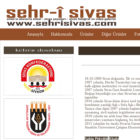
Anasayfa
Hakkımızda
Ürünler
Diğer Ürünler
Fot
18.10.1989 Sivas doğumlu. İlk ve orta
1997 yılında, Devlet Tiyatroları’nın am
halk eğitim merkezleri ve özel tiyatrol
2007 yılında Sivas Gazi Anadolu Lisesi'
Doğup büyüdüğü yer olan Sivas'tan ail
taşındılar.
2010 yılında Sivas ilinin ikinci özel
kendisinin yazdığı Aşk-ı Sefa Aşk-ı Be
Yazıya olan ilgisi 2007 yılında başlamıs
oynanmış, sivil toplum örgütlerine so
2010 yılında ise artık kısa film senary
senaryoları yazmaya başlamış, bu tür
2011 yılından bu tarafa Sivas'ta Garan
Anadolu Üniversitesi Çalışma Ekonomi
Şahin Pekyiğit
Kitabı