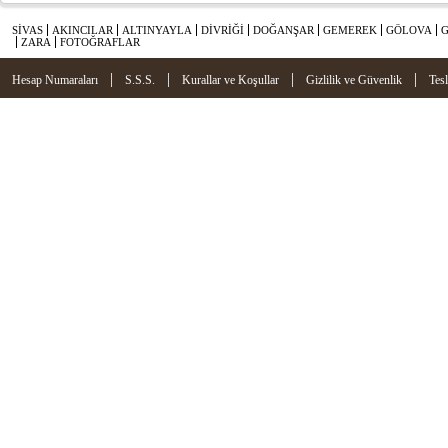
SİVAS
AKINCILAR
ALTINYAYLA
DİVRİĞİ
DOĞANŞAR
GEMEREK
GÖLOVA
ZARA
FOTOĞRAFLAR
|
|
|
|
Hesap Numaraları
S.S.S.
Kurallar ve Koşullar
Gizlilik ve Güvenlik
Tes