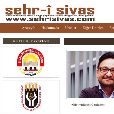
Anasayfa
Hakkımızda
Ürünler
Diğer Ürünler
Fot
■Eine türkische Geschichte