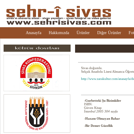
Anasayfa
Hakkımızda
Ürünler
Diğer Ürünler
Fot
Sivas doğumlu.
Selçuk Anadolu Lisesi Almanca Öğret
http://www.zarakultur.com/anasayfa/
-Gurbetteki Şu Bizimkiler
ISBN:
Güven Kitap
İstanbul 2005 304 sayfa
-Hazanı Olmayan Bahar
-Bir Demet Güzellik