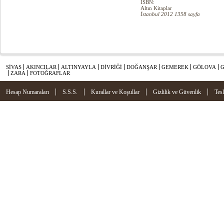
ISBN:
Altın Kitaplar
İstanbul 2012 1358 sayfa
SİVAS
AKINCILAR
ALTINYAYLA
DİVRİĞİ
DOĞANŞAR
GEMEREK
GÖLOVA
ZARA
FOTOĞRAFLAR
|
|
|
|
Hesap Numaraları
S.S.S.
Kurallar ve Koşullar
Gizlilik ve Güvenlik
Tes