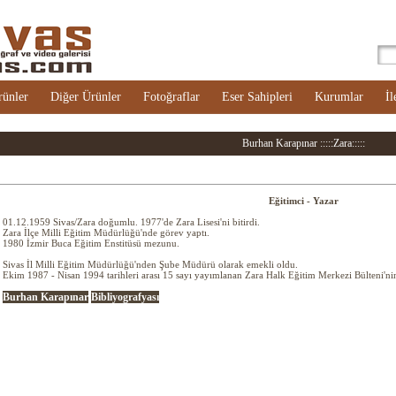
rünler
Diğer Ürünler
Fotoğraflar
Eser Sahipleri
Kurumlar
İl
Burhan Karapınar :::::Zara:::::
Eğitimci - Yazar
01.12.1959 Sivas/Zara doğumlu. 1977'de Zara Lisesi'ni bitirdi.
Zara İlçe Milli Eğitim Müdürlüğü'nde görev yaptı.
1980 İzmir Buca Eğitim Enstitüsü mezunu.
Sivas İl Milli Eğitim Müdürlüğü'nden Şube Müdürü olarak emekli oldu.
Ekim 1987 - Nisan 1994 tarihleri arası 15 sayı yayımlanan Zara Halk Eğitim Merkezi Bülteni'ni
Burhan Karapınar
Bibliyografyası