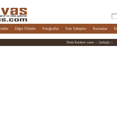
rünler
Diğer Ürünler
Fotoğraflar
Eser Sahipleri
Kurumlar
İl
Deniz Karakurt :yazar: :::::Şarkışla:::::