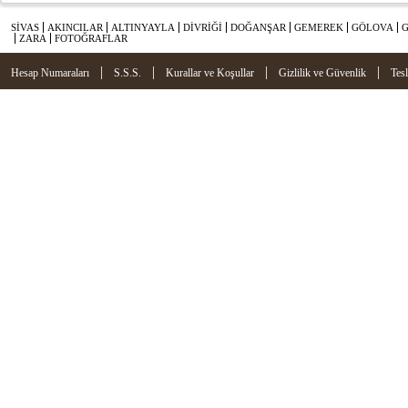
SİVAS
AKINCILAR
ALTINYAYLA
DİVRİĞİ
DOĞANŞAR
GEMEREK
GÖLOVA
ZARA
FOTOĞRAFLAR
|
|
|
|
Hesap Numaraları
S.S.S.
Kurallar ve Koşullar
Gizlilik ve Güvenlik
Tes