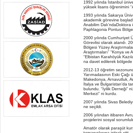
1992 yılında İstanbul ünive
yüksek lisans öğrenimini “
1993 yılında Sakarya Ünive
akademik görevine başladı.
Anabilim Dalı’ndaDoktora 
Paphlagonia Pontus Bölgesi 
2000 yılında Cumhuriyet Ü
Görevlisi olarak atandı. 2
Bölgesi Yüzey Araştırmala
Araştırmaları” “Konya ve A
“Elbistan Karahöyük Kazılar
na davet edilerek bölgede 
2012-13 öğretim sezonund
Yarımadasının Eski Çağı ü
Makedonya, Arnavutluk, Ar
İtalya ve Bulgaristan’da ta
bulundu. “İyilik Derneği” 
Merkezi” ni kurdu.
2007 yılında Sivas Beledi
ne seçildi.
2006 yılından itibaren Avr
projelerini sosyal sorumlu
Amatör olarak paraşüt kursl
tırmanışlarına iştirak etti.