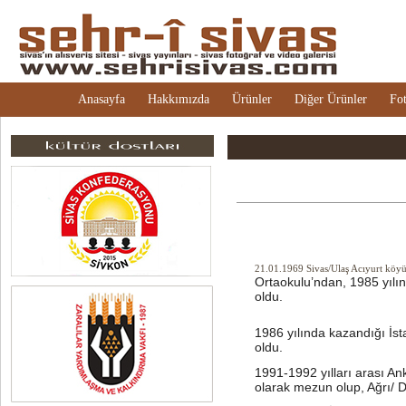
Anasayfa
Hakkımızda
Ürünler
Diğer Ürünler
Fot
21.01.1969 Sivas/Ulaş Acıyurt köyü
Ortaokulu’ndan, 1985 yılı
oldu.
1986 yılında kazandığı İst
oldu.
1991-1992 yılları arası 
olarak mezun olup, Ağrı/ D