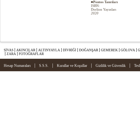
■Pontos Tanrıları
ISBN:
Dorlion Yayınları
2020
SİVAS
AKINCILAR
ALTINYAYLA
DİVRİĞİ
DOĞANŞAR
GEMEREK
GÖLOVA
ZARA
FOTOĞRAFLAR
|
|
|
|
Hesap Numaraları
S.S.S.
Kurallar ve Koşullar
Gizlilik ve Güvenlik
Tes