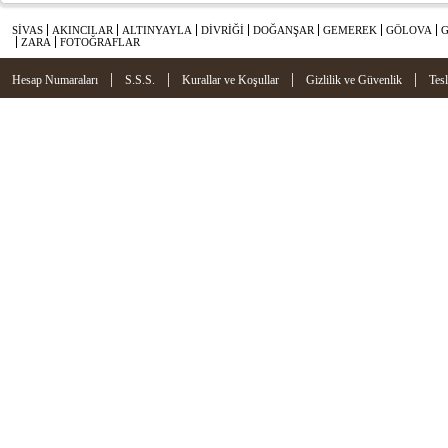
SİVAS
AKINCILAR
ALTINYAYLA
DİVRİĞİ
DOĞANŞAR
GEMEREK
GÖLOVA
ZARA
FOTOĞRAFLAR
|
|
|
|
Hesap Numaraları
S.S.S.
Kurallar ve Koşullar
Gizlilik ve Güvenlik
Tes