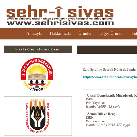
Anasayfa
Hakkımızda
Ürünler
Diğer Ürünler
Fot
Zara Şerefiye Becekli Köyü doğumlu.
http://www.zarakultur.com/anasayf
-Ulusal Demokratik Mücadelede Ko
ISBN:
Peri Yayınları
İstanbul 2008 413 sayfa
-Acının Dili ve Rengi
ISBN:
Peri Yayınları
İstanbul Aralık 2013 377 sayfa