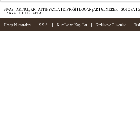
SİVAS
AKINCILAR
ALTINYAYLA
DİVRİĞİ
DOĞANŞAR
GEMEREK
GÖLOVA
ZARA
FOTOĞRAFLAR
|
|
|
|
Hesap Numaraları
S.S.S.
Kurallar ve Koşullar
Gizlilik ve Güvenlik
Tes