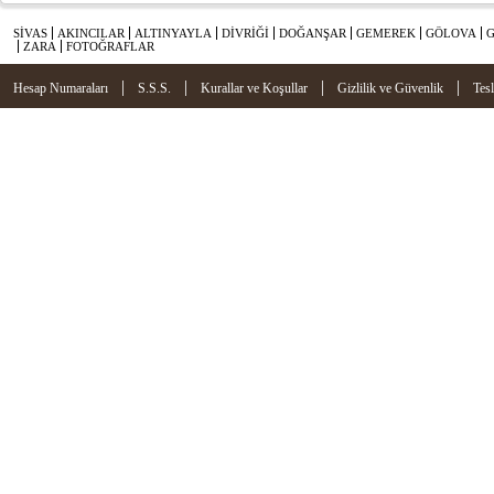
SİVAS
AKINCILAR
ALTINYAYLA
DİVRİĞİ
DOĞANŞAR
GEMEREK
GÖLOVA
ZARA
FOTOĞRAFLAR
|
|
|
|
Hesap Numaraları
S.S.S.
Kurallar ve Koşullar
Gizlilik ve Güvenlik
Tes