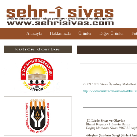
Anasayfa
Hakkımızda
Ürünler
Diğer Ürünler
Fot
29.09.1939 Sivas Üçlerbey Mahallesi
http://www.zarakultur.com/anasayfa/default
-II. Ligde Sivas ve Olaylar
İlhami Kupacı - Hüseyin Buluz
Doğuş Matbaası Sivas 1967 52 sayf
-
Meşhur Şairlerin
Sevgi Şiirleri Ant