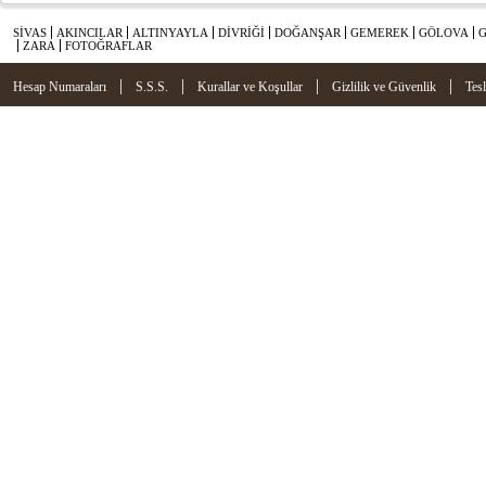
SİVAS
AKINCILAR
ALTINYAYLA
DİVRİĞİ
DOĞANŞAR
GEMEREK
GÖLOVA
ZARA
FOTOĞRAFLAR
|
|
|
|
Hesap Numaraları
S.S.S.
Kurallar ve Koşullar
Gizlilik ve Güvenlik
Tes