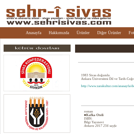
Anasayfa
Hakkımızda
Ürünler
Diğer Ürünler
Fot
1983 Sivas doğumlu.
Ankara Üniversitesi Dil ve Tarih-Coğ
http://www.zarakultur.com/anasayfa/
roman
■Kafka Oteli
ISBN:
Bilgi Yayınevi
Ankara 2017 256 sayfa