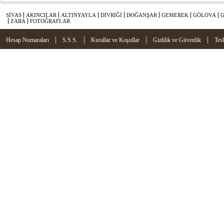
SİVAS
AKINCILAR
ALTINYAYLA
DİVRİĞİ
DOĞANŞAR
GEMEREK
GÖLOVA
ZARA
FOTOĞRAFLAR
|
|
|
|
Hesap Numaraları
S.S.S.
Kurallar ve Koşullar
Gizlilik ve Güvenlik
Tes