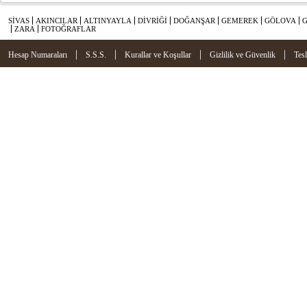
SİVAS
AKINCILAR
ALTINYAYLA
DİVRİĞİ
DOĞANŞAR
GEMEREK
GÖLOVA
ZARA
FOTOĞRAFLAR
|
|
|
|
Hesap Numaraları
S.S.S.
Kurallar ve Koşullar
Gizlilik ve Güvenlik
Tes