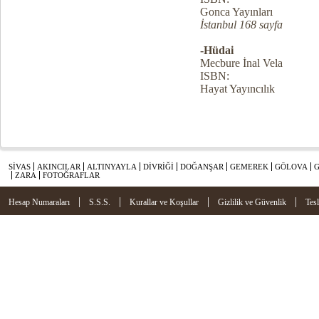
Gonca Yayınları
İstanbul 168 sayfa
-Hüdai
Mecbure İnal Vela
ISBN:
Hayat Yayıncılık
SİVAS
AKINCILAR
ALTINYAYLA
DİVRİĞİ
DOĞANŞAR
GEMEREK
GÖLOVA
ZARA
FOTOĞRAFLAR
|
|
|
|
Hesap Numaraları
S.S.S.
Kurallar ve Koşullar
Gizlilik ve Güvenlik
Tes