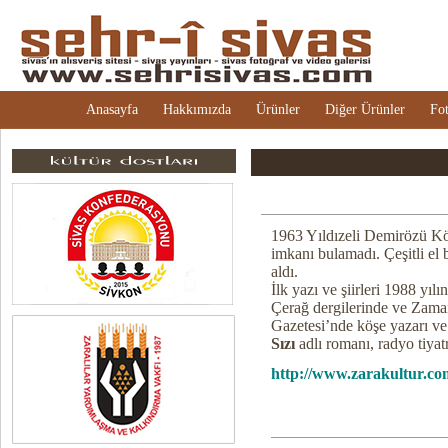
Anasayfa
Hakkımızda
Ürünler
Diğer Ürünler
Fot
1963 Yıldızeli Demirözü Kö
imkanı bulamadı. Çeşitli el 
aldı.
İlk yazı ve şiirleri 1988 yı
Çerağ dergilerinde ve Zaman
Gazetesi’nde köşe yazarı ve 
Sızı
adlı romanı, radyo tiyat
http://www.zarakultur.co