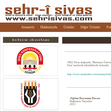
Anasayfa
Hakkımızda
Ürünler
Diğer Ürünler
Fot
1962 Sivas doğumlu. Marmara Üniversi
Feta’ merkezli etkinliklerde bulundu.
http://www.zarakultur.com/anasayfa/
-Eğitim Davasının Davası
Değirmen Yayınları
2012