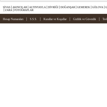
SİVAS
AKINCILAR
ALTINYAYLA
DİVRİĞİ
DOĞANŞAR
GEMEREK
GÖLOVA
ZARA
FOTOĞRAFLAR
|
|
|
|
Hesap Numaraları
S.S.S.
Kurallar ve Koşullar
Gizlilik ve Güvenlik
Tes