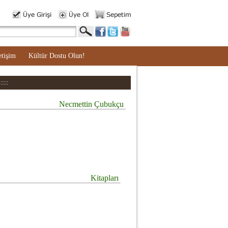
etişim
Kültür Dostu Olun!
::::
Necmettin Çubukçu
Kitapları