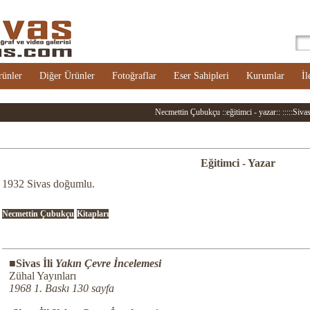
rünler
Diğer Ürünler
Fotoğraflar
Eser Sahipleri
Kurumlar
İl
Necmettin Çubukçu ::eğitimci - yazar:: :::::Sivas:
Eğitimci - Yazar
1932 Sivas doğumlu.
Necmettin Çubukçu
Kitapları
■Sivas İli
Yakın Çevre İncelemesi
Zühal Yayınları
1968 1. Baskı 130 sayfa