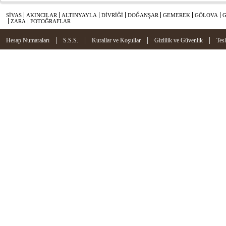
SİVAS
AKINCILAR
ALTINYAYLA
DİVRİĞİ
DOĞANŞAR
GEMEREK
GÖLOVA
ZARA
FOTOĞRAFLAR
|
|
|
|
Hesap Numaraları
S.S.S.
Kurallar ve Koşullar
Gizlilik ve Güvenlik
Tes