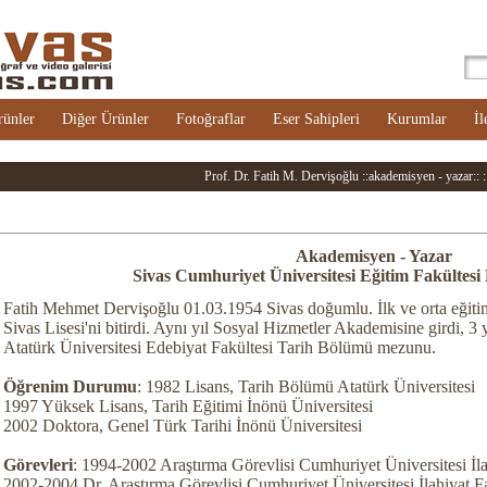
rünler
Diğer Ürünler
Fotoğraflar
Eser Sahipleri
Kurumlar
İl
Prof. Dr. Fatih M. Dervişoğlu ::akademisyen - yazar:: :::
Akademisyen - Yazar
Sivas Cumhuriyet Üniversitesi Eğitim Fakültesi
Fatih Mehmet Dervişoğlu 01.03.1954 Sivas doğumlu. İlk ve orta eğitim
Sivas Lisesi'ni bitirdi. Aynı yıl Sosyal Hizmetler Akademisine girdi, 3 
Atatürk Üniversitesi Edebiyat Fakültesi Tarih Bölümü mezunu.
Öğrenim Durumu
: 1982 Lisans, Tarih Bölümü Atatürk Üniversitesi
1997 Yüksek Lisans, Tarih Eğitimi İnönü Üniversitesi
2002 Doktora, Genel Türk Tarihi İnönü Üniversitesi
Görevleri
: 1994-2002 Araştırma Görevlisi Cumhuriyet Üniversitesi İla
2002-2004 Dr. Araştırma Görevlisi Cumhuriyet Üniversitesi İlahiyat Fa