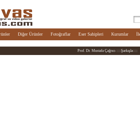
rünler
Diğer Ürünler
Fotoğraflar
Eser Sahipleri
Kurumlar
İl
Prof. Dr. Mustafa Çağrıcı :::::Şarkışla:::::