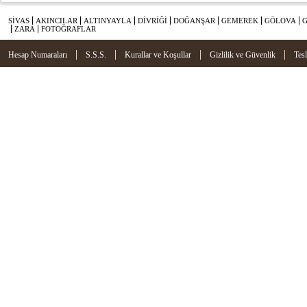
SİVAS
AKINCILAR
ALTINYAYLA
DİVRİĞİ
DOĞANŞAR
GEMEREK
GÖLOVA
ZARA
FOTOĞRAFLAR
|
|
|
|
Hesap Numaraları
S.S.S.
Kurallar ve Koşullar
Gizlilik ve Güvenlik
Tes