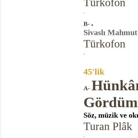
Türkofon
.
.
B
-
Sivaslı Mahmut
Türkofon
.
45'lik
Hünkâr
A-
Gördüm
Söz, müzik ve o
Turan Plâk
.