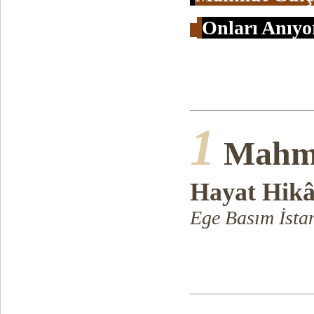
Onları Anıyo
1
Mahmu
Hayat Hikâ
Ege Basım İsta