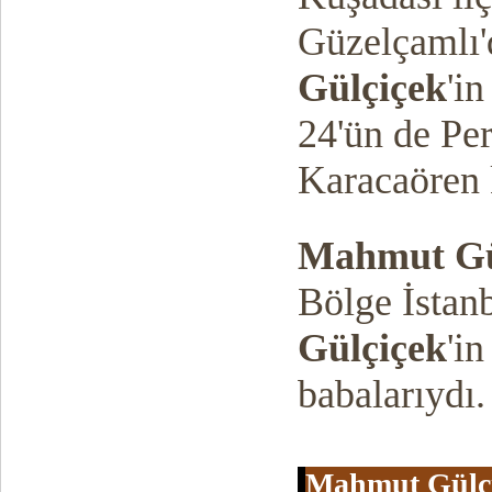
Güzelçamlı'
Gülçiçek
'i
24'ün de Pe
Karacaören 
Mahmut Gü
Bölge İstan
Gülçiçek
'i
babalarıydı.
Mahmut Gülç