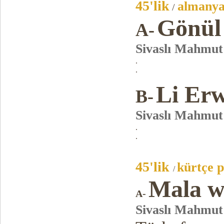
45'lik
almanya
/
Gönül 
A-
Sivaslı Mahmut
.
.
Li Er
B-
Sivaslı Mahmut
.
.
45'lik
kürtçe p
/
Mala wê
A
-
Sivaslı Mahmut