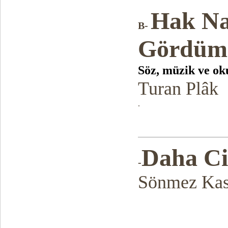
Hak Na
B-
Gördüm
Söz, müzik ve o
Turan Plâk
.
Daha C
-
Sönmez Kas