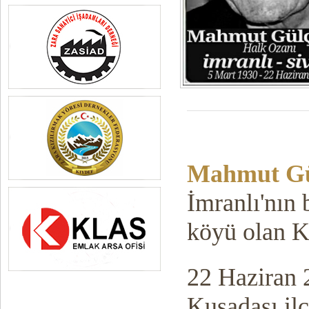
Mahmut Gü
İmranlı'nın 
köyü olan K
22 Haziran 
Kuşadası ilç