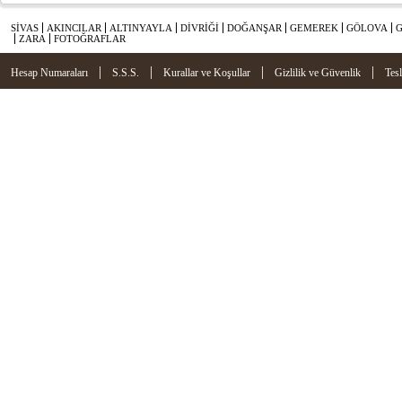
SİVAS
AKINCILAR
ALTINYAYLA
DİVRİĞİ
DOĞANŞAR
GEMEREK
GÖLOVA
ZARA
FOTOĞRAFLAR
|
|
|
|
Hesap Numaraları
S.S.S.
Kurallar ve Koşullar
Gizlilik ve Güvenlik
Tes