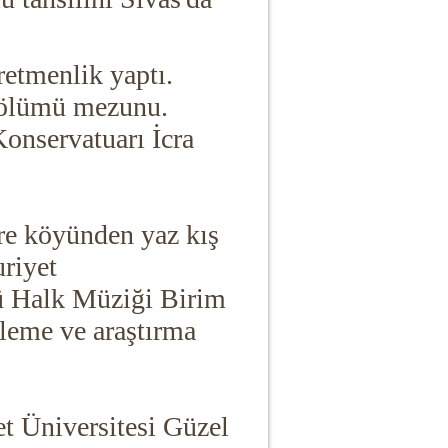
retmenlik yaptı.
 Bölümü mezunu.
Konservatuarı İcra
ere köyünden yaz kış
riyet
ü Halk Müziği Birim
erleme ve araştırma
t Üniversitesi Güzel