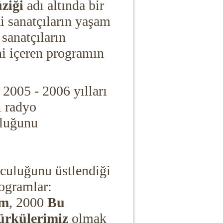
ziği
adı altında bir
ki sanatçıların yaşam
 sanatçıların
ini içeren programın
, 2005 - 2006 yılları
 radyo
uluğunu
culuğunu üstlendiği
rogramlar:
am
, 2000
Bu
ürkülerimiz
olmak