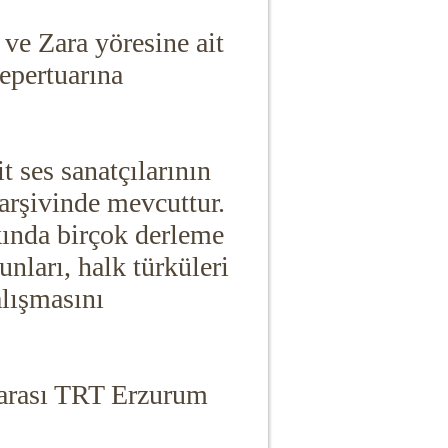
ve Zara yöresine ait
epertuarına
 ses sanatçılarının
 arşivinde mevcuttur.
kkında birçok derleme
nları, halk türküleri
alışmasını
 arası TRT Erzurum