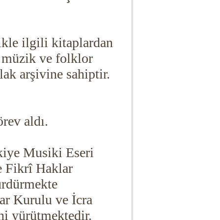
kle ilgili kitaplardan
 müzik ve folklor
ak arşivine sahiptir.
örev aldı.
kiye Musiki Eseri
 Fikrî Haklar
ürdürmekte
r Kurulu ve İcra
i yürütmektedir.