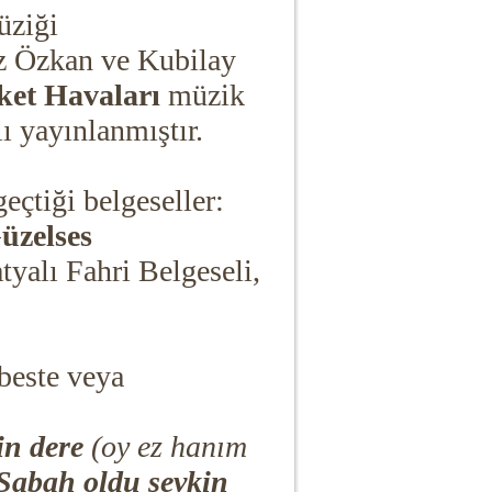
üziği
iz Özkan ve Kubilay
et Havaları
müzik
ı yayınlanmıştır.
çtiği belgeseller:
üzelses
tyalı Fahri Belgeseli,
beste veya
in dere
(oy ez hanım
Sabah oldu şevkin