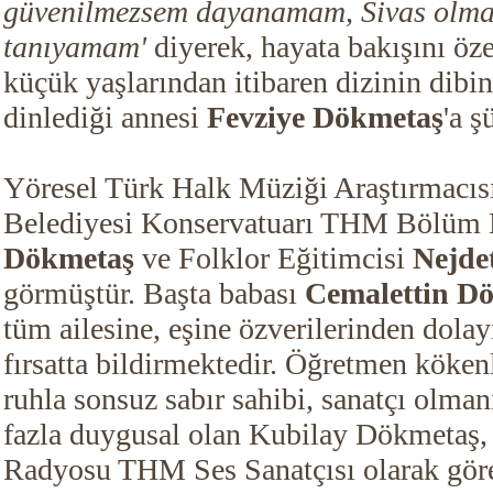
güvenilmezsem dayanamam, Sivas olma
tanıyamam'
diyerek, hayata bakışını öze
küçük yaşlarından itibaren dizinin dibin
dinlediği annesi
Fevziye Dökmetaş
'a ş
Yöresel Türk Halk Müziği Araştırmacıs
Belediyesi Konservatuarı THM Bölüm
Dökmetaş
ve Folklor Eğitimcisi
Nejdet
görmüştür. Başta babası
Cemalettin D
tüm ailesine, eşine özverilerinden dolayı
fırsatta bildirmektedir. Öğretmen köken
ruhla sonsuz sabır sahibi, sanatçı olman
fazla duygusal olan Kubilay Dökmetaş
Radyosu THM Ses Sanatçısı olarak gör