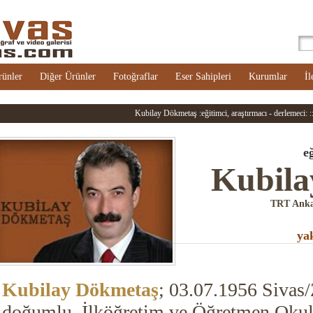
rünler
Diğer Ürünler
Fotoğraflar
Eser Sahipleri
Kurumlar
İl
Kubilay Dökmetaş :eğitimci, araştırmacı - derlemeci: :::
e
Kubila
TRT Anka
ya
Kubilay Dökmetaş
;
03.07.1956 Sivas
doğumlu. İlköğretim ve Öğretmen Okulu