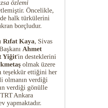
zsa özlemi
tlemiştir. Öncelikle,
de halk türkülerini
ükran borçludur.
ı
Rıfat Kaya
, Sivas
 Başkanı
Ahmet
 Yiğit
'in desteklerini
ökmetaş
olmak üzere
 teşekkür ettiğini her
li olmanın verdiği
ın verdiği gönülle
, TRT Ankara
ev yapmaktadır.