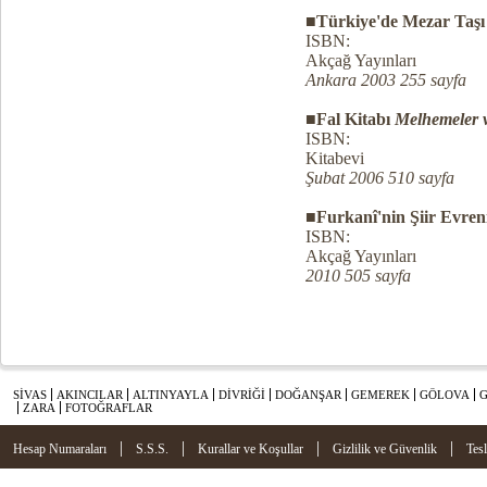
■Türkiye'de Mezar Taşı 
ISBN:
Akçağ Yayınları
Ankara 2003 255 sayfa
■Fal Kitabı
Melhemeler 
ISBN:
Kitabevi
Şubat 2006 510 sayfa
■Furkanî'nin Şiir Evre
ISBN:
Akçağ Yayınları
2010 505 sayfa
SİVAS
AKINCILAR
ALTINYAYLA
DİVRİĞİ
DOĞANŞAR
GEMEREK
GÖLOVA
ZARA
FOTOĞRAFLAR
|
|
|
|
Hesap Numaraları
S.S.S.
Kurallar ve Koşullar
Gizlilik ve Güvenlik
Tes