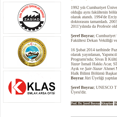
1992 yılı Cumhuriyet Ünive
olduğu aynı fakültenin bölü
olarak atandı. 1994'de Erciy
doktorasını tamamladı. 2003
2011'yılında da Profesör old
Şeref Boyraz
; Cumhuriyet 
Fakültesi Dekan Vekilliği 
16 Şubat 2014 tarihinde Paz
olarak yayınlanan, Yapımcıl
Programı'nda; Sivas İl Kül
Yazar
İsmail Hakkı Acar, S
Ayık ve
Şair-Yazar
Ahmet Ma
Halk Bilimi Bölümü Başkan
Boyraz
Jüri Üyeliği yaptılar
Şeref Boyraz
; UNESCO Tür
Üyesi'dir.
Prof. Dr. Şeref Boyraz
Kitapları
Bi