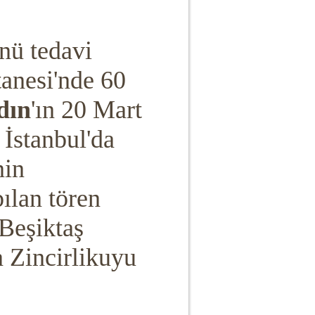
nü tedavi
anesi'nde 60
dın
'ın 20 Mart
İstanbul'da
nin
ılan tören
 Beşiktaş
 Zincirlikuyu