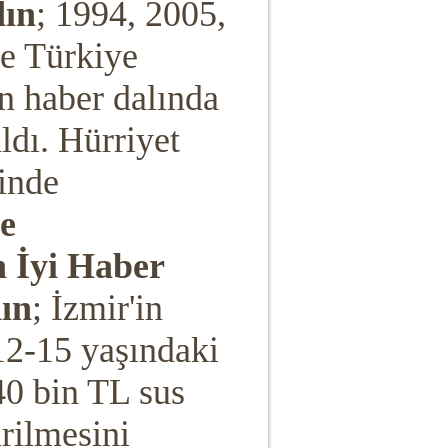
dın
; 1994, 2005,
de Türkiye
n haber dalında
ldı. Hürriyet
hinde
e
 İyi Haber
ın
; İzmir'in
 12-15 yaşındaki
40 bin TL sus
irilmesini