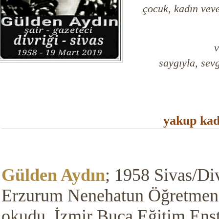
çocuk, kadın vev
v
saygıyla, sevg
yakup kad
Gülden Aydın
; 1958 Sivas/Di
Erzurum Nenehatun Öğretmen
okudu. İzmir Buca Eğitim Enst