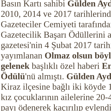
Basın Kartı sahibi
Gülden Ay
2010, 2014 ve 2017 tarihlerin
Gazeteciler Cemiyeti tarafında
Gazetecilik Başarı Ödüllerini a
gazetesi'nin 4 Şubat 2017 tari
yayımlanan
Olmaz olsun böyl
gelenek
başlıklı özel haberi
En
Ödülü
'nü almıştı.
Gülden Ayd
Kiraz ilçesine bağlı iki köyde
kız çocuklarının ailelerine 20-
payı ödenerek kaçırılıp evlend