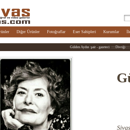
rünler
Diğer Ürünler
Fotoğraflar
Eser Sahipleri
Kurumlar
İl
Gülden Aydın :şair - gazeteci: :::::Divriği:::::
G
Sivas