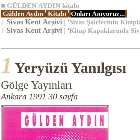
■
GÜLDEN AYDIN kitabı
Gülden Aydın
Kitabı
Onları Anıyoruz...
Sivas Kent Arşivi
| '
Sivas Şairlerinin Kitapl
》
Sivas Kent Arşivi
| '
Kitap Kapaklarında Siv
》
1
Yeryüzü Yanılgısı
Gölge Yayınları
Ankara 1991 30 sayfa