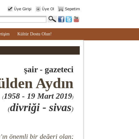
etişim
Kültür Dostu Olun!
şair - gazeteci
ülden Aydın
1958
- 19 Mart 2019
(
)
divriği - sivas
(
)
'ın önemli bir değeri olan;