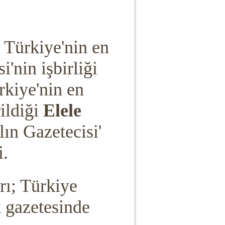
 Türkiye'nin en
i'nin işbirliği
rkiye'nin en
rildiği
Elele
lın Gazetecisi'
i.
rı; Türkiye
k gazetesinde