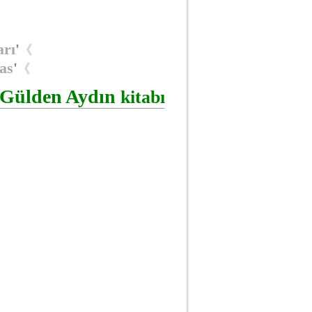
arı
'
《
as
'
《
Gülden Aydın
kitabı