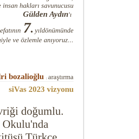
e insan hakları savunucusu
Gülden Aydın
'ı
7
.
efatının
yıldönümünde
iyle ve özlemle anıyoruz...
ri bozalioğlu
araştırma
|
siVas 2023 vizyonu
vriği doğumlu.
 Okulu'nda
itüsü Türkçe