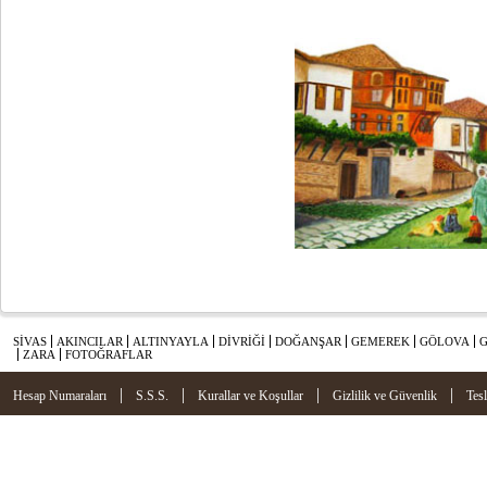
SİVAS
AKINCILAR
ALTINYAYLA
DİVRİĞİ
DOĞANŞAR
GEMEREK
GÖLOVA
ZARA
FOTOĞRAFLAR
|
|
|
|
Hesap Numaraları
S.S.S.
Kurallar ve Koşullar
Gizlilik ve Güvenlik
Tes